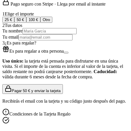
Pago seguro con Stripe · Llega por email al instante
1
Elige el importe
25
€
50
€
100
€
Otro
2
Tus datos
Tu nombre
Tu email
3
¿Es para regalar?
Es para regalar a otra persona
Uso único:
la tarjeta está pensada para disfrutarse en una única
visita. Si el importe de la cuenta es inferior al valor de la tarjeta, el
saldo restante no podrá canjearse posteriormente.
Caducidad:
válida durante
6
meses desde la fecha de compra.
Pagar
50 €
y enviar la tarjeta
Recibirás el email con la tarjeta y su código justo después del pago.
Condiciones de la Tarjeta Regalo